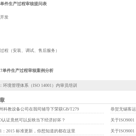
6.7单件生产过程审核提问表
开发
过程（安装、调试、售后服务）
A6.7单件生产过程审核案例分析
：
环境管理体系（ISO 14001）内审员培训
章
州科教设备公司在我司辅导下荣获GB/T279
恭贺无锡客运
SO认证竟然可以反映当下经济好坏？
关于ISO900
001：2015 标准更新，你想知道的都在这里
关于ISO900