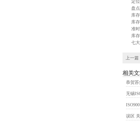
定位管
盘点及
库存成
库存周
准时化
库存成
七大浪
上一篇
相关文
恭贺苏
无锡I
ISO9
误区 