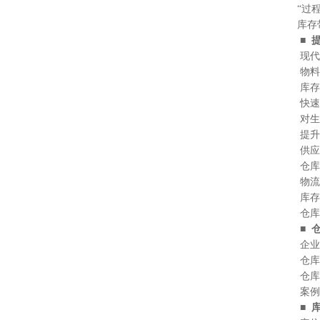
“过程
库存带
■ 
现代物
物料分
库存目
快速数
对生产
提升物
供应链
仓库规
物流设
库存的
仓库管
■ 
企业物
仓库管
仓库管
案例危
■ 