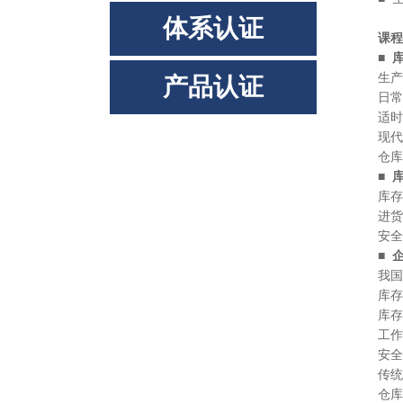
体系认证
课程
■ 
生产企
产品认证
日常库
适时适
现代企
仓库在
■ 
库存管
进货与
安全库
■ 
我国企
库存管
库存控
工作流
安全库
传统仓
仓库中的