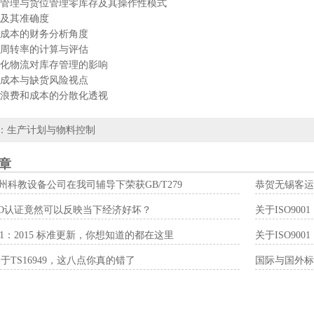
理与货位管理零库存及其操作性模式
其准确度
本的财务分析角度
转率的计算与评估
物流对库存管理的影响
本与缺货风险视点
费和成本的分散化透视
：
生产计划与物料控制
章
州科教设备公司在我司辅导下荣获GB/T279
恭贺无锡客运
SO认证竟然可以反映当下经济好坏？
关于ISO900
001：2015 标准更新，你想知道的都在这里
关于ISO900
关于TS16949，这八点你真的错了
国际与国外